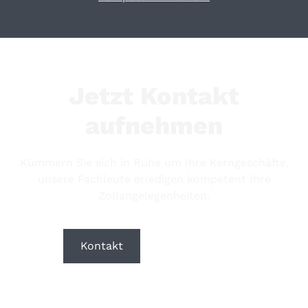
Jetzt Kontakt
aufnehmen
Kümmern Sie sich in Ruhe um Ihre Kerngeschäfte,
unsere Fachleute erledigen kompetent Ihre
Zollangelegenheiten.
Kontakt
Downloads